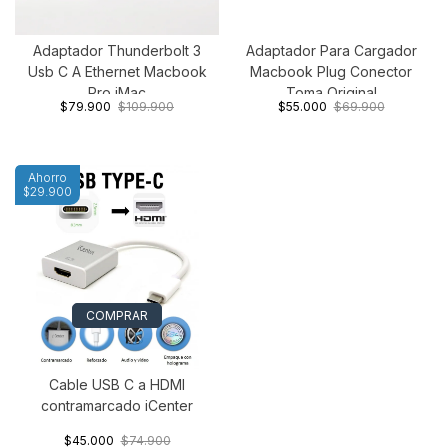
Adaptador Thunderbolt 3
Adaptador Para Cargador
Usb C A Ethernet Macbook
Macbook Plug Conector
Pro iMac
Toma Original
$79.900
$109.900
$55.000
$69.900
Ahorro
$29.900
COMPRAR
Cable USB C a HDMI
contramarcado iCenter
$45.000
$74.900